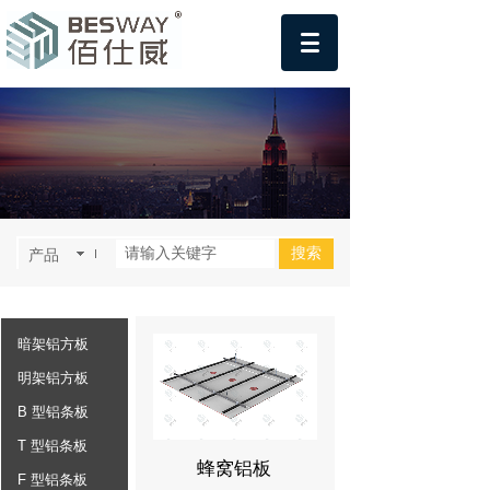
搜索
产品
暗架铝方板
明架铝方板
B 型铝条板
T 型铝条板
蜂窝铝板
F 型铝条板